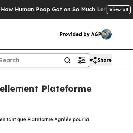
 Human Poop Got on So Much Lettuce
Abortion 
View all
Provided by AGP
Share
iellement Plateforme
 en tant que Plateforme Agréée pour la